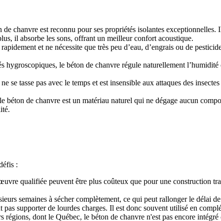
 de chanvre est reconnu pour ses propriétés isolantes exceptionnelles. Il
lus, il absorbe les sons, offrant un meilleur confort acoustique.
rapidement et ne nécessite que très peu d’eau, d’engrais ou de pesticide
és hygroscopiques, le béton de chanvre régule naturellement l’humidité d
e se tasse pas avec le temps et est insensible aux attaques des insectes e
nt, le béton de chanvre est un matériau naturel qui ne dégage aucun com
ité.
éfis :
œuvre qualifiée peuvent être plus coûteux que pour une construction tr
ieurs semaines à sécher complètement, ce qui peut rallonger le délai de
 pas supporter de lourdes charges. Il est donc souvent utilisé en compl
s régions, dont le Québec, le béton de chanvre n'est pas encore intégré 