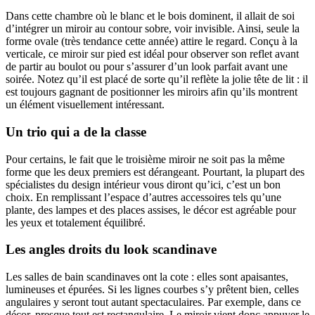
Dans cette chambre où le blanc et le bois dominent, il allait de soi
d’intégrer un miroir au contour sobre, voir invisible. Ainsi, seule la
forme ovale (très tendance cette année) attire le regard. Conçu à la
verticale, ce miroir sur pied est idéal pour observer son reflet avant
de partir au boulot ou pour s’assurer d’un look parfait avant une
soirée. Notez qu’il est placé de sorte qu’il reflète la jolie tête de lit : il
est toujours gagnant de positionner les miroirs afin qu’ils montrent
un élément visuellement intéressant.
Un trio qui a de la classe
Pour certains, le fait que le troisième miroir ne soit pas la même
forme que les deux premiers est dérangeant. Pourtant, la plupart des
spécialistes du design intérieur vous diront qu’ici, c’est un bon
choix. En remplissant l’espace d’autres accessoires tels qu’une
plante, des lampes et des places assises, le décor est agréable pour
les yeux et totalement équilibré.
Les angles droits du look scandinave
Les salles de bain scandinaves ont la cote : elles sont apaisantes,
lumineuses et épurées. Si les lignes courbes s’y prêtent bien, celles
angulaires y seront tout autant spectaculaires. Par exemple, dans ce
décor, presque tout est rectangulaire. Le miroir vient donc appuyer le